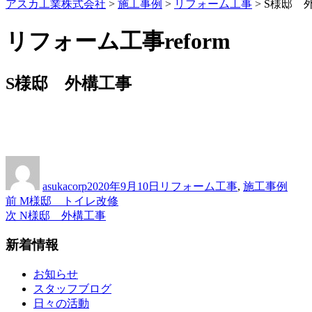
アスカ工業株式会社
>
施工事例
>
リフォーム工事
> S様邸 
リフォーム工事
reform
S様邸 外構工事
投
投
カ
稿
稿
テ
asukacorp
2020年9月10日
リフォーム工事
,
施工事例
者
日:
ゴ
前
前
M様邸 トイレ改修
投
リ
の
次
次
N様邸 外構工事
ー
稿
投
の
新着情報
稿:
投
ナ
稿:
ビ
お知らせ
スタッフブログ
ゲ
日々の活動